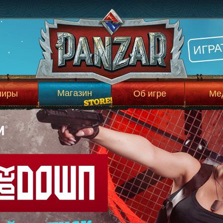
ИГРА
Магазин
ниры
Об игре
Ме