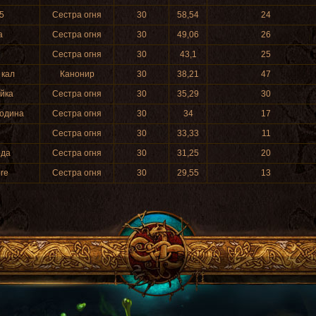
5
Сестра огня
30
58,54
24
a
Сестра огня
30
49,06
26
Сестра огня
30
43,1
25
 кал
Канонир
30
38,21
47
йка
Сестра огня
30
35,29
30
одина
Сестра огня
30
34
17
l
Сестра огня
30
33,33
11
рда
Сестра огня
30
31,25
20
re
Сестра огня
30
29,55
13