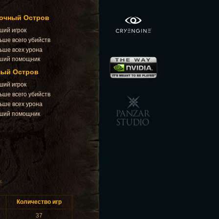
очный Остров
ший игрок
ьше всего убийств
ьше всех урона
ший помощник
ный Остров
ший игрок
ьше всего убийств
ьше всех урона
ший помощник
Количество игр
37