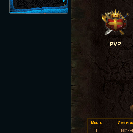
PVP
Место
Имя игр
1
NICKA