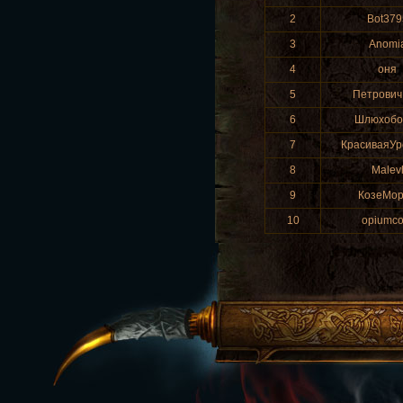
2
Bot379
3
Anomi
4
οня
5
Петрович
6
Шлюхобо
7
КрасиваяУр
8
Malev
9
КозеМо
10
opiumco