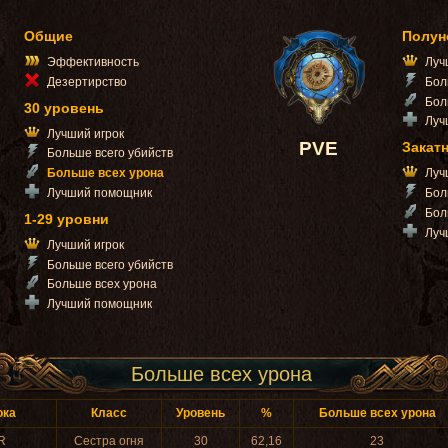
Общие
Полун
Эффективность
Луч
Дезертирство
Бол
Бол
30 уровень
Луч
Лучший игрок
PVE
Закат
Больше всего убийств
Больше всех урона
Луч
Лучший помощник
Бол
Бол
1-29 уровни
Луч
Лучший игрок
Больше всего убийств
Больше всех урона
Лучший помощник
Больше всех урона
ока
Класс
Уровень
%
Больше всех урона
R
Сестра огня
30
62,16
23